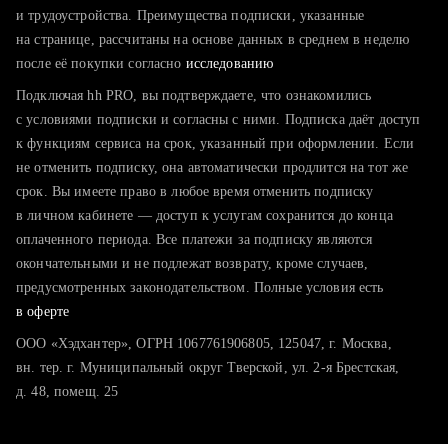
тратите много времени на поиск и вручную поднимаете
и трудоустройства. Преимущества подписки, указанные
резюме
на странице, рассчитаны на основе данных в среднем в неделю
после её покупки согласно
хотите сравнить себя с конкурентами и оценить шансы
исследованию
Подключая hh PRO, вы подтверждаете, что ознакомились
с условиями подписки и согласны с ними. Подписка даёт доступ
к функциям сервиса на срок, указанный при оформлении. Если
не отменить подписку, она автоматически продлится на тот же
срок. Вы имеете право в любое время отменить подписку
в личном кабинете — доступ к услугам сохранится до конца
оплаченного периода. Все платежи за подписку являются
окончательными и не подлежат возврату, кроме случаев,
предусмотренных законодательством. Полные условия есть
в оферте
ООО «Хэдхантер», ОГРН 1067761906805, 125047, г. Москва,
вн. тер. г. Муниципальный округ Тверской, ул. 2-я Брестская,
д. 48, помещ. 25