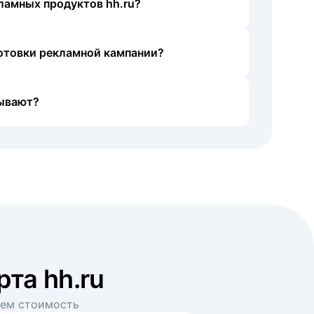
ламных продуктов hh.ru?
готовки рекламной кампании?
ывают?
рта hh.ru
аем стоимость