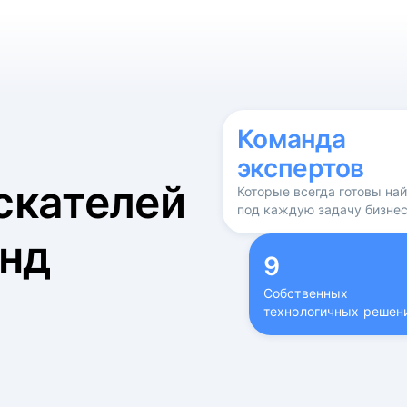
б
Команда
экспертов
скателей
Которые всегда готовы на
под каждую задачу бизне
нд
9
Собственных
технологичных решен