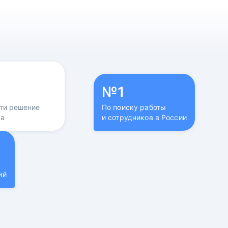
№1
йти решение
По поиску работы
са
и сотрудников в России
ий