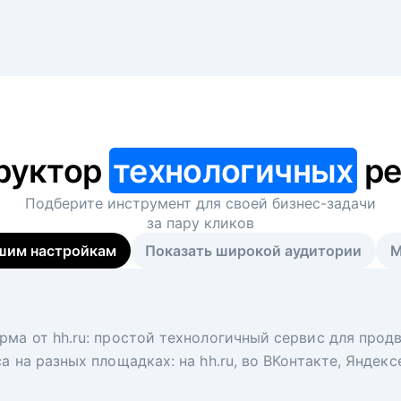
руктор
технологичных
ре
Подберите инструмент для своей
бизнес-задачи
за пару кликов
шим настройкам
Показать широкой аудитории
М
я
 рекрутер
рма от hh.ru: простой технологичный сервис для прод
 для вакансий на главной странице hh.ru. Увеличивает
под ключ. Решите, сколько кандидатов и когда вам нуж
а на разных площадках: на hh.ru, во ВКонтакте, Яндек
ологи, рекрутеры и проектные менеджеры hh.ru с цел
тов