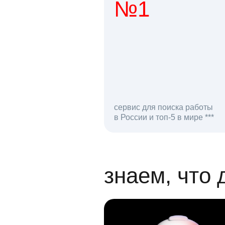
№1
1 мл
сервис для поиска работы
в России и топ-5 в мире ***
откликов на вак
знаем, что 