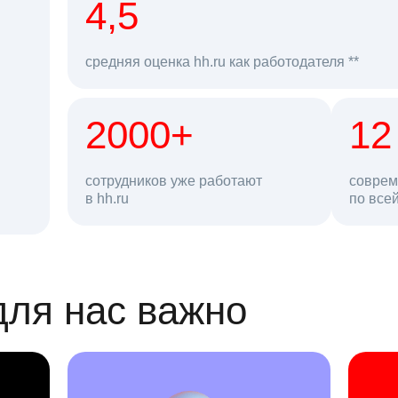
рд
4,5
средняя оценка hh.ru как работодателя **
2000+
68 млн
12
сотрудников уже работают
соврем
в hh.ru
резюме в базе
по все
ансии
для нас важно