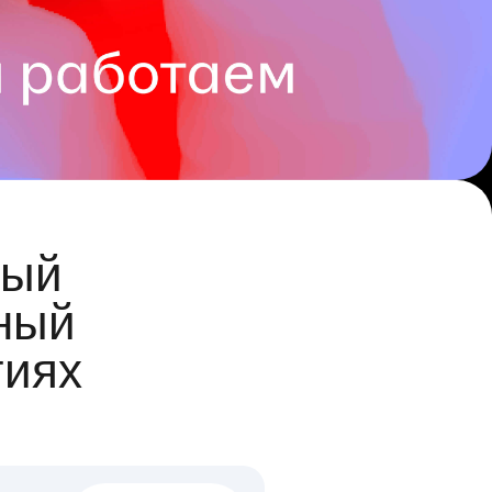
ый
ный
гиях