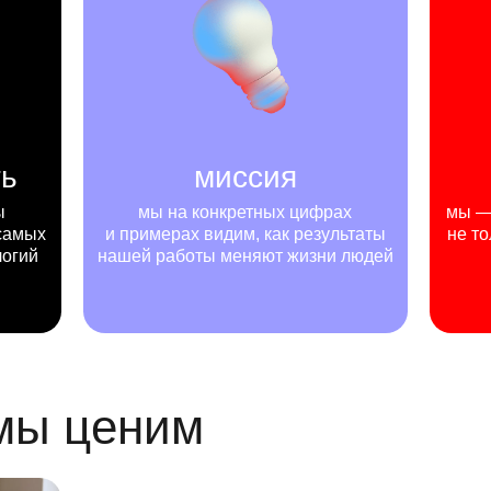
ть
миссия
ы
мы на конкретных цифрах
мы — 
самых
и примерах видим, как результаты
не то
логий
нашей работы меняют жизни людей
 мы ценим