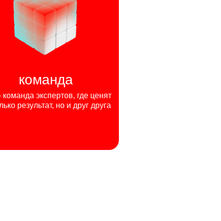
команда
команда экспертов, где ценят
лько результат, но и друг друга