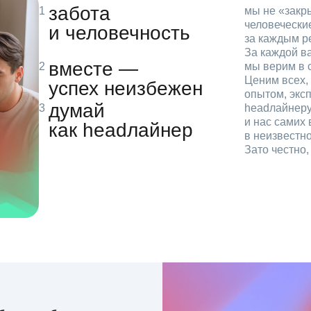
забота
мы не «зак
человечески
и человечность
за каждым р
За каждой в
вместе —
мы верим в с
Ценим всех, 
успех неизбежен
опытом, эксп
думай
headлайнеру
и нас самих 
как headлайнер
в неизвестн
Зато честно