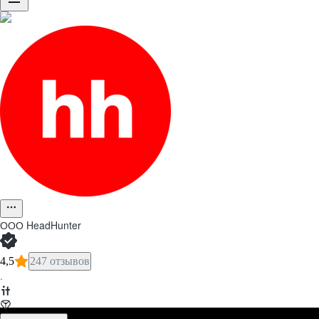
ООО
HeadHunter
4,5
247 отзывов
·