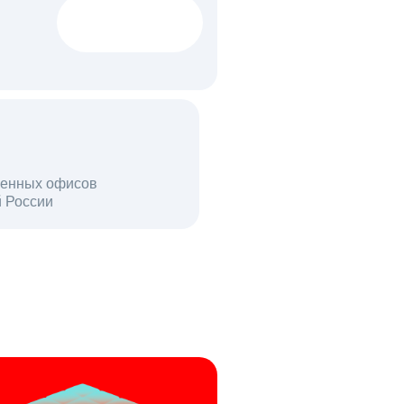
1522 тыс
вакансий
18 млн
енных офисов
й России
пользователей в день