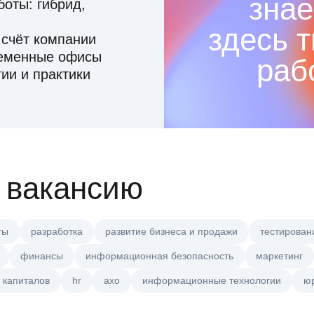
знае
оты: гибрид,
здесь 
 счёт компании
ременные офисы
раб
ии и практики
 вакансию
ты
разработка
развитие бизнеса и продажи
тестирован
финансы
информационная безопасность
маркетинг
 капиталов
hr
axo
информационные технологии
ю