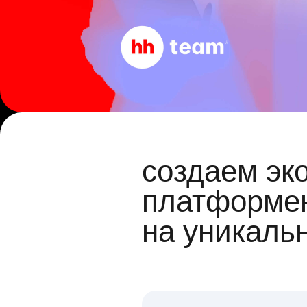
создаем эк
платформен
на уникаль