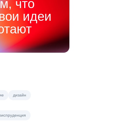
м, что
твои идеи
отают
ие
дизайн
риспруденция