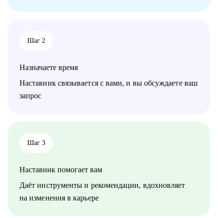
• Инженерно-техническим работникам
• Линейным специалистам АУП
• Специалистам нефтегазовой отрасли
• Специалистам в сфере транспорта, логистики и перевозок
Шаг 2
• Работникам сферы науки и образования
• Специалистам по управлению персоналом
Назначаете время
Наставник связывается с вами, и вы обсуждаете ваш
запрос
Шаг 3
Наставник помогает вам
Даёт инструменты и рекомендации, вдохновляет
на изменения в карьере