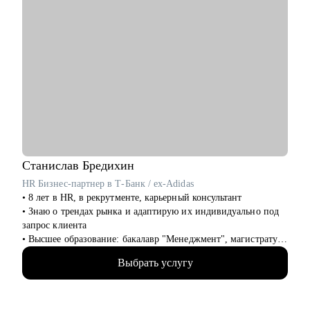
Станислав
Бредихин
HR Бизнес-партнер в Т-Банк / ex-Adidas
• 8 лет в HR, в рекрутменте, карьерный консультант
• Знаю о трендах рынка и адаптирую их индивидуально под
запрос клиента
• Высшее образование: бакалавр "Менеджмент", магистратура
"Экономика"
Выбрать услугу
• Провел 1000+ собеседований, на разные уровни позиции
(средний и высший менеджмент)
• Нанял и адаптировал 100+ сотрудников
• Провел более 100 карьерных консультаций с клиентами сфер