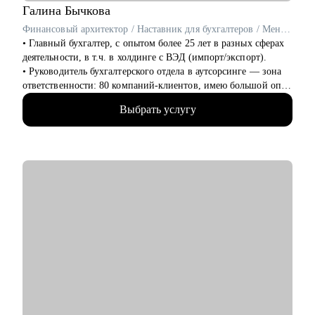
Галина
Бычкова
Я знаю рынок контента изнутри, вижу потенциал в опыте и
Финансовый архитектор / Наставник для бухгалтеров / Ментор для финансовых специалистов
верю в каждого, с кем работала лично. Мне важно помочь
• Главный бухгалтер, с опытом более 25 лет в разных сферах
тебе увидеть твои сильные стороны, понять, куда двигаться
деятельности, в т.ч. в холдинге с ВЭД (импорт/экспорт).
дальше, и собрать реалистичный план развития.
• Руководитель бухгалтерского отдела в аутсорсинге — зона
ответственности: 80 компаний-клиентов, имею большой опыт
проведения собеседований.
Выбрать услугу
• Эксперт-в «Консультант +»— 3000+ консультаций для
собственников, финансовых директоров и бухгалтеров по
всей России.
• Наставник и карьерный стратег — 180+ бухгалтеров и
финансистов прошли мои авторские программы и совершили
карьерные рывки.
• Финансовый архитектор - проектирую устойчивую
финансовую функцию в компаниях и готовлю лидеров,
способных её возглавить.
• Автор программ: «Главбух стратег», «Импорт под ключ»,
«Заместитель главбуха»
Результаты моих клиентов:
Финансовые специалисты после работы со мной получают
офферы с ростом зарплаты от 30% до 2 раз, проходят