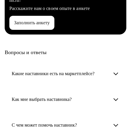
hh.ru?
Расскажите нам о своем опыте в анкете
Заполнить анкету
Вопросы и ответы
Какие наставники есть на маркетплейсе?
Карьерные наставники — это HR-
специалисты, карьерные консультанты,
Как мне выбрать наставника?
психологи, резюмерайтеры и менторы.
Умный поиск поможет в три клика выбрать
Менторы работают в ИТ, дизайне, других
наставника для достижения вашей цели.
С чем может помочь наставник?
узкоспециализированных сферах. Они