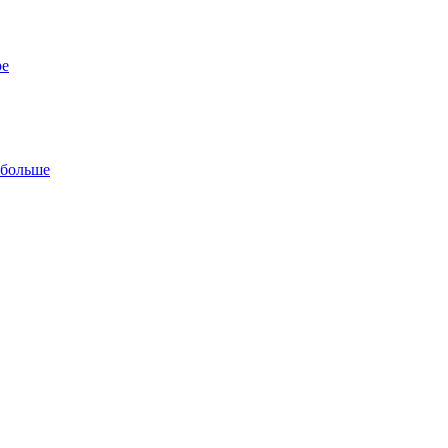
ре
 больше