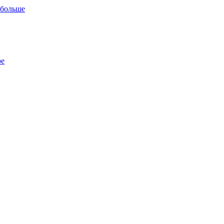
 больше
ре