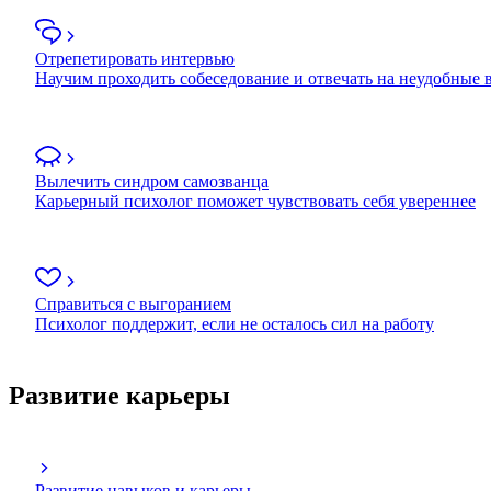
Отрепетировать интервью
Научим проходить собеседование и отвечать на неудобные
Вылечить синдром самозванца
Карьерный психолог поможет чувствовать себя увереннее
Справиться с выгоранием
Психолог поддержит, если не осталось сил на работу
Развитие карьеры
Развитие навыков и карьеры